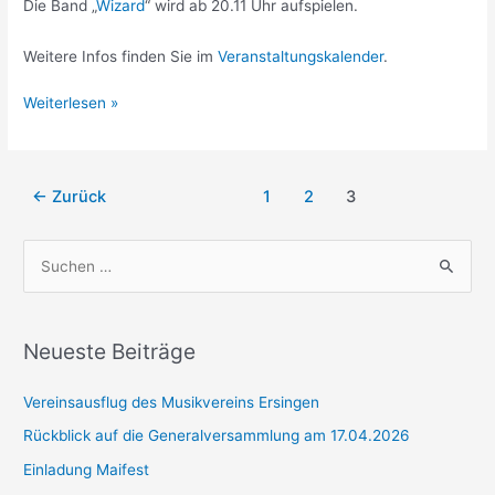
Die Band „
Wizard
“ wird ab 20.11 Uhr aufspielen.
Weitere Infos finden Sie im
Veranstaltungskalender
.
Vorankündigung
Weiterlesen »
Maskenball
Seitennummerierung
←
Zurück
1
2
3
der
Beiträge
S
u
c
h
Neueste Beiträge
e
Vereinsausflug des Musikvereins Ersingen
n
n
Rückblick auf die Generalversammlung am 17.04.2026
a
Einladung Maifest
c