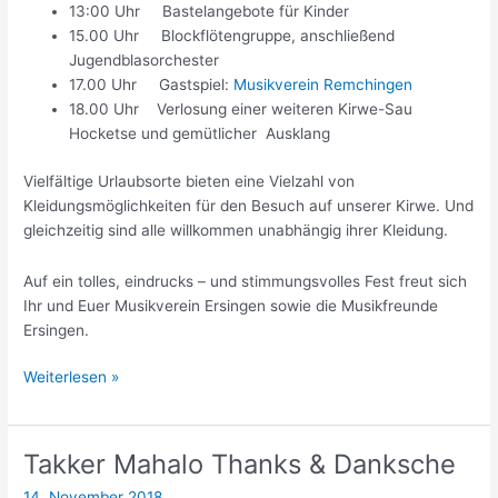
13:00 Uhr Bastelangebote für Kinder
15.00 Uhr Blockflötengruppe, anschließend
Jugendblasorchester
17.00 Uhr Gastspiel:
Musikverein Remchingen
18.00 Uhr Verlosung einer weiteren Kirwe-Sau
Hocketse und gemütlicher Ausklang
Vielfältige Urlaubsorte bieten eine Vielzahl von
Kleidungsmöglichkeiten für den Besuch auf unserer Kirwe. Und
gleichzeitig sind alle willkommen unabhängig ihrer Kleidung.
Auf ein tolles, eindrucks – und stimmungsvolles Fest freut sich
Ihr und Euer Musikverein Ersingen sowie die Musikfreunde
Ersingen.
Kirwe
Weiterlesen »
isch
wie
Urlaub
Takker Mahalo Thanks & Danksche
14. November 2018