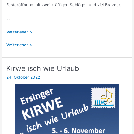
Festeröffnung mit zwei kräftigen Schlägen und viel Bravour.
…
Erster
Weiterlesen »
Fassanstich
Erster
Weiterlesen »
mit
Fassanstich
Bravour
mit
bei
Bravour
der
Kirwe isch wie Urlaub
bei
Ersinger
24. Oktober 2022
der
Kirwe
Ersinger
Kirwe