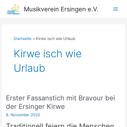
Zum
Musikverein Ersingen e.V.
Inhalt
Main
springen
Men
Startseite
Kirwe isch wie Urlaub
Kirwe isch wie
Urlaub
Erster Fassanstich mit Bravour bei
der Ersinger Kirwe
8. November 2022
Traditionell feiern die Menschen