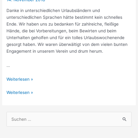
Danke in unterschiedlichen Urlaubsländern und
unterschiedlichen Sprachen hätte bestimmt kein schnelles
Ende. Wir haben uns zu bedanken für zahlreiche, fleißige
Hände, die bei Vorbereitungen, beim Bewirten und beim
Unterhalten geholfen und für ein tolles Urlaubswochenende
gesorgt haben. Wir waren überwältigt von dem vielen bunten
Engagement in unserem Verein und drum herum.
…
Takker
Weiterlesen »
Mahalo
Takker
Weiterlesen »
Thanks
Mahalo
&
Thanks
Danksche
&
S
Danksche
u
c