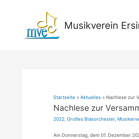
Zum
Inhalt
springen
Musikverein Ersi
Startseite
Aktuelles
Nachlese zur 
Nachlese zur Versamm
2022
,
Großes Blasorchester
,
Musikerv
Am Donnerstag, dem 01. Dezember 202