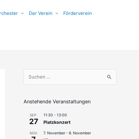
rchester
Der Verein
Förderverein
S
u
c
h
Anstehende Veranstaltungen
e
11:30
-
13:00
SEP.
n
27
Platzkonzert
n
7. November
-
8. November
NOV.
a