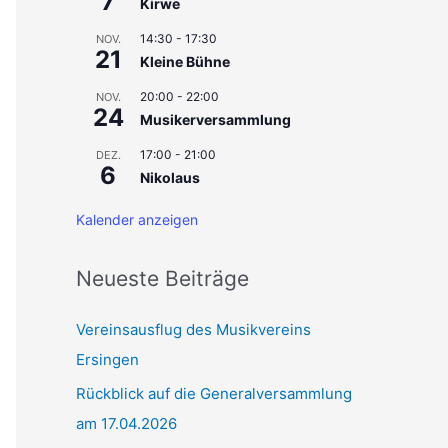
7
Kirwe
c
14:30
-
17:30
NOV.
21
h
Kleine Bühne
:
20:00
-
22:00
NOV.
24
Musikerversammlung
17:00
-
21:00
DEZ.
6
Nikolaus
Kalender anzeigen
Neueste Beiträge
Vereinsausflug des Musikvereins
Ersingen
Rückblick auf die Generalversammlung
am 17.04.2026