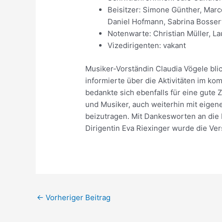
Beisitzer: Simone Günther, Mar
Daniel Hofmann, Sabrina Bossert,
Notenwarte: Christian Müller, L
Vizedirigenten: vakant
Musiker-Vorständin Claudia Vögele blic
informierte über die Aktivitäten im ko
bedankte sich ebenfalls für eine gute
und Musiker, auch weiterhin mit eigen
beizutragen. Mit Dankesworten an die 
Dirigentin Eva Riexinger wurde die V
Beitragsnavigation
←
Vorheriger Beitrag