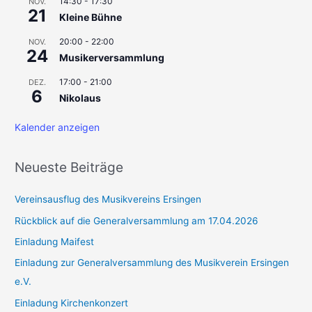
14:30
-
17:30
NOV.
21
Kleine Bühne
:
20:00
-
22:00
NOV.
24
Musikerversammlung
17:00
-
21:00
DEZ.
6
Nikolaus
Kalender anzeigen
Neueste Beiträge
Vereinsausflug des Musikvereins Ersingen
Rückblick auf die Generalversammlung am 17.04.2026
Einladung Maifest
Einladung zur Generalversammlung des Musikverein Ersingen
e.V.
Einladung Kirchenkonzert