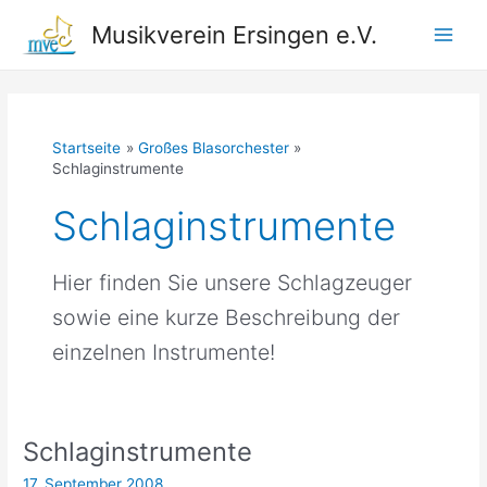
Zum
Musikverein Ersingen e.V.
Inhalt
Main
springen
Men
Startseite
Großes Blasorchester
Schlaginstrumente
Schlaginstrumente
Hier finden Sie unsere Schlagzeuger
sowie eine kurze Beschreibung der
einzelnen Instrumente!
Schlaginstrumente
17. September 2008