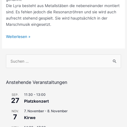
Die Lyra besteht aus Metallstäben die nebeneinander montiert
sind. Es fehlen jedoch die Resonanzröhren und sie wird auch
aufrecht stehend gespielt. Sie wird hauptsächlich in der
Marschmusik eingesetzt.
Schlaginstrumente
Weiterlesen »
S
u
c
h
Anstehende Veranstaltungen
e
11:30
-
13:00
SEP.
n
27
Platzkonzert
n
7. November
-
8. November
a
NOV.
7
Kirwe
c
h