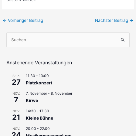
Beitragsnavigation
←
Vorheriger Beitrag
Nächster Beitrag
→
S
u
c
h
Anstehende Veranstaltungen
e
11:30
-
13:00
SEP.
n
27
Platzkonzert
n
7. November
-
8. November
a
NOV.
7
Kirwe
c
h
14:30
-
17:30
NOV.
21
Kleine Bühne
:
20:00
-
22:00
NOV.
24
Musikerversammlung