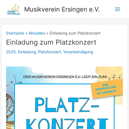
Zum
Musikverein Ersingen e.V.
Inhalt
Main
springen
Men
Startseite
Aktuelles
Einladung zum Platzkonzert
Einladung zum Platzkonzert
2025
,
Einladung
,
Platzkonzert
,
Vorankündigung