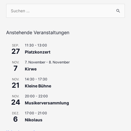
S
u
c
h
Anstehende Veranstaltungen
e
11:30
-
13:00
SEP.
n
27
Platzkonzert
n
7. November
-
8. November
a
NOV.
7
Kirwe
c
h
14:30
-
17:30
NOV.
21
Kleine Bühne
:
20:00
-
22:00
NOV.
24
Musikerversammlung
17:00
-
21:00
DEZ.
6
Nikolaus