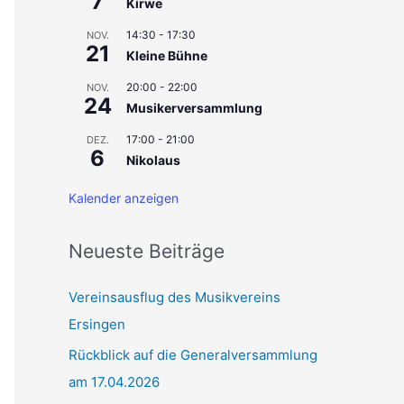
7
Kirwe
c
14:30
-
17:30
NOV.
21
h
Kleine Bühne
:
20:00
-
22:00
NOV.
24
Musikerversammlung
17:00
-
21:00
DEZ.
6
Nikolaus
Kalender anzeigen
Neueste Beiträge
Vereinsausflug des Musikvereins
Ersingen
Rückblick auf die Generalversammlung
am 17.04.2026