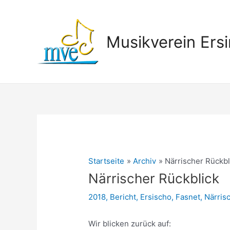
Zum
Inhalt
springen
Musikverein Ersi
Startseite
Archiv
Närrischer Rückbl
Närrischer Rückblick
2018
,
Bericht
,
Ersischo
,
Fasnet
,
Närris
Wir blicken zurück auf: