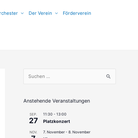
rchester
Der Verein
Förderverein
S
u
c
h
Anstehende Veranstaltungen
e
11:30
-
13:00
SEP.
n
27
Platzkonzert
n
7. November
-
8. November
NOV.
a