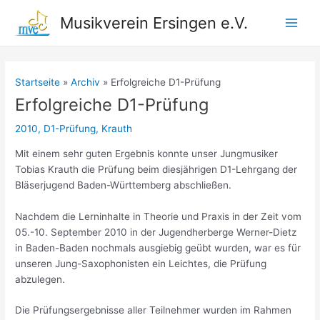
Zum
Musikverein Ersingen e.V.
Inhalt
Main
springen
Men
Startseite
Archiv
Erfolgreiche D1-Prüfung
Erfolgreiche D1-Prüfung
2010
,
D1-Prüfung
,
Krauth
Mit einem sehr guten Ergebnis konnte unser Jungmusiker
Tobias Krauth die Prüfung beim diesjährigen D1-Lehrgang der
Bläserjugend Baden-Württemberg abschließen.
Nachdem die Lerninhalte in Theorie und Praxis in der Zeit vom
05.-10. September 2010 in der Jugendherberge Werner-Dietz
in Baden-Baden nochmals ausgiebig geübt wurden, war es für
unseren Jung-Saxophonisten ein Leichtes, die Prüfung
abzulegen.
Die Prüfungsergebnisse aller Teilnehmer wurden im Rahmen