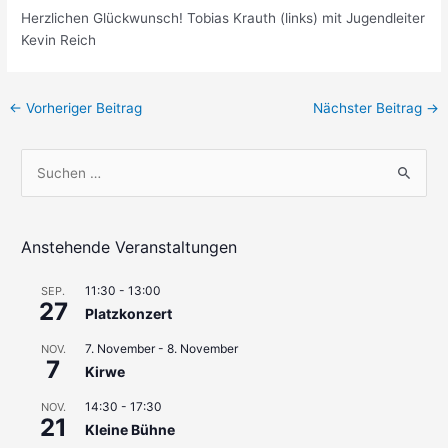
Herzlichen Glückwunsch! Tobias Krauth (links) mit Jugendleiter
Kevin Reich
Beitragsnavigation
←
Vorheriger Beitrag
Nächster Beitrag
→
S
u
c
h
Anstehende Veranstaltungen
e
11:30
-
13:00
SEP.
n
27
Platzkonzert
n
7. November
-
8. November
a
NOV.
7
Kirwe
c
h
14:30
-
17:30
NOV.
21
Kleine Bühne
: