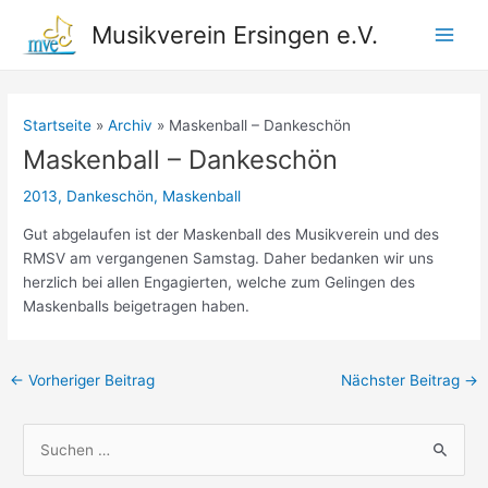
Zum
Musikverein Ersingen e.V.
Inhalt
Main
springen
Men
Startseite
Archiv
Maskenball – Dankeschön
Maskenball – Dankeschön
2013
,
Dankeschön
,
Maskenball
Gut abgelaufen ist der Maskenball des Musikverein und des
RMSV am vergangenen Samstag. Daher bedanken wir uns
herzlich bei allen Engagierten, welche zum Gelingen des
Maskenballs beigetragen haben.
Beitragsnavigation
←
Vorheriger Beitrag
Nächster Beitrag
→
S
u