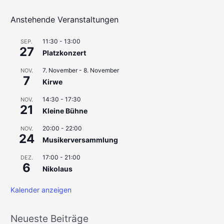
c
h
Anstehende Veranstaltungen
e
11:30
-
13:00
SEP.
n
27
Platzkonzert
n
7. November
-
8. November
a
NOV.
7
Kirwe
c
h
14:30
-
17:30
NOV.
21
Kleine Bühne
:
20:00
-
22:00
NOV.
24
Musikerversammlung
17:00
-
21:00
DEZ.
6
Nikolaus
Kalender anzeigen
Neueste Beiträge