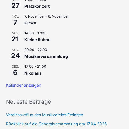
n
27
Platzkonzert
n
7. November
-
8. November
a
NOV.
7
Kirwe
c
h
14:30
-
17:30
NOV.
21
Kleine Bühne
:
20:00
-
22:00
NOV.
24
Musikerversammlung
17:00
-
21:00
DEZ.
6
Nikolaus
Kalender anzeigen
Neueste Beiträge
Vereinsausflug des Musikvereins Ersingen
Rückblick auf die Generalversammlung am 17.04.2026