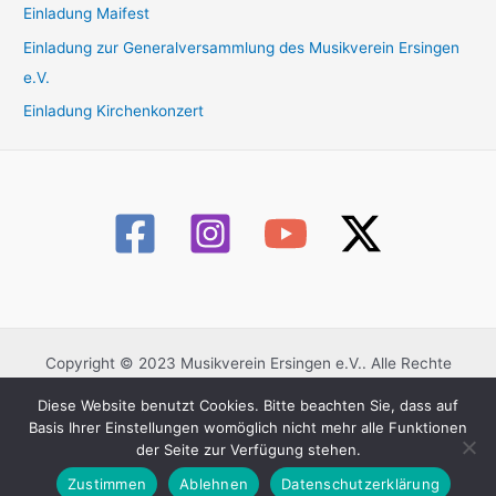
Einladung Maifest
Einladung zur Generalversammlung des Musikverein Ersingen
e.V.
Einladung Kirchenkonzert
Copyright © 2023 Musikverein Ersingen e.V.. Alle Rechte
vorbehalten.
Diese Website benutzt Cookies. Bitte beachten Sie, dass auf
Datenschutzerklärung
Basis Ihrer Einstellungen womöglich nicht mehr alle Funktionen
Impressum
der Seite zur Verfügung stehen.
Kontaktformular
Zustimmen
Ablehnen
Datenschutzerklärung