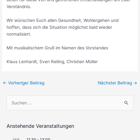
Verständnis.
Wir wünschen Euch allen Gesundheit, Wohlergehen und
hoffen, dass sich die Situation möglichst bald wieder
normalisiert.
Mit musikalischem Gruß im Namen des Vorstandes
Klaus Lenhardt, Sven Reiling, Christian Müller
Beitragsnavigation
←
Vorheriger Beitrag
Nächster Beitrag
→
S
u
c
h
Anstehende Veranstaltungen
e
11:30
-
13:00
SEP.