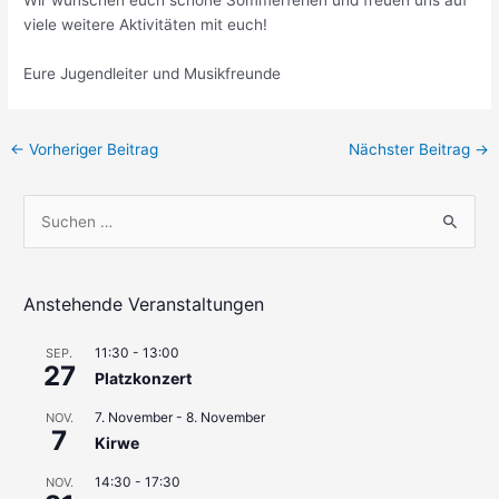
Wir wünschen euch schöne Sommerferien und freuen uns auf
viele weitere Aktivitäten mit euch!
Eure Jugendleiter und Musikfreunde
Beitragsnavigation
←
Vorheriger Beitrag
Nächster Beitrag
→
S
u
c
h
Anstehende Veranstaltungen
e
11:30
-
13:00
SEP.
n
27
Platzkonzert
n
7. November
-
8. November
a
NOV.
7
Kirwe
c
h
14:30
-
17:30
NOV.