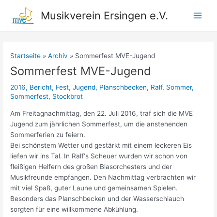
Zum
Musikverein Ersingen e.V.
Inhalt
Main
springen
Men
Startseite
Archiv
Sommerfest MVE-Jugend
Sommerfest MVE-Jugend
2016
,
Bericht
,
Fest
,
Jugend
,
Planschbecken
,
Ralf
,
Sommer
,
Sommerfest
,
Stockbrot
Am Freitagnachmittag, den 22. Juli 2016, traf sich die MVE
Jugend zum jährlichen Sommerfest, um die anstehenden
Sommerferien zu feiern.
Bei schönstem Wetter und gestärkt mit einem leckeren Eis
liefen wir ins Tal. In Ralf‘s Scheuer wurden wir schon von
fleißigen Helfern des großen Blasorchesters und der
Musikfreunde empfangen. Den Nachmittag verbrachten wir
mit viel Spaß, guter Laune und gemeinsamen Spielen.
Besonders das Planschbecken und der Wasserschlauch
sorgten für eine willkommene Abkühlung.