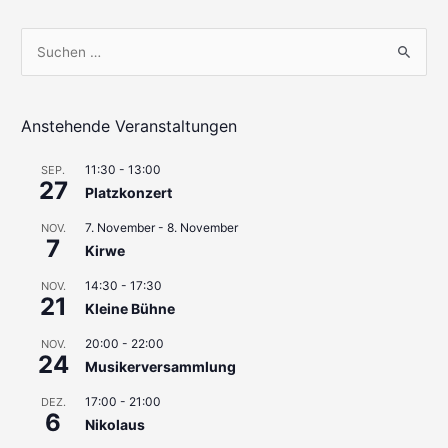
S
u
c
h
Anstehende Veranstaltungen
e
11:30
-
13:00
SEP.
n
27
Platzkonzert
n
7. November
-
8. November
a
NOV.
7
Kirwe
c
h
14:30
-
17:30
NOV.
21
Kleine Bühne
:
20:00
-
22:00
NOV.
24
Musikerversammlung
17:00
-
21:00
DEZ.
6
Nikolaus