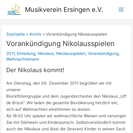
Zum
Musikverein Ersingen e.V.
Inhalt
Main
springen
Men
Startseite
Archiv
Vorankündigung Nikolausspielen
Vorankündigung Nikolausspielen
2011
,
Einladung
,
Nikolaus
,
Nikolausspielen
,
Vorankündigung
,
Weihnachtsmann
Der Nikolaus kommt!
Am Dienstag, den 06. Dezember 2011 begrüßen wir mit
unserer
Blockflötengruppe und dem Jugendorchester den Nikolaus „Uff
de Brück“. Wir laden die gesamte Bevölkerung herzlich ein,
sich auf Weihnachten einstimmen zu lassen.
Ab 18:00 Uhr spielen wir weihnachtliche Weisen und versorgen
Sie mit Glühwein und Kinderpunsch. Selbstverständlich kommt
auch der Nikolaus und lässt die (braven) Kinder in seinen Sack