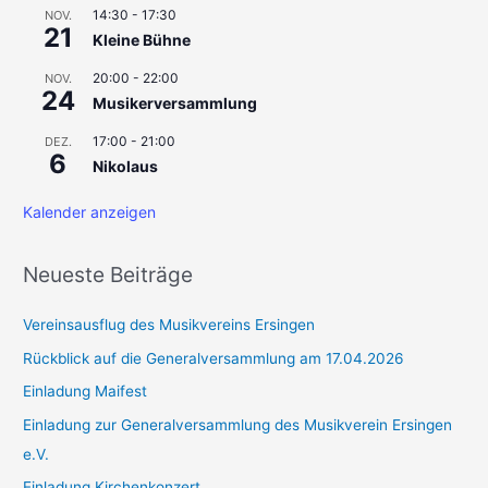
h
14:30
-
17:30
NOV.
21
Kleine Bühne
:
20:00
-
22:00
NOV.
24
Musikerversammlung
17:00
-
21:00
DEZ.
6
Nikolaus
Kalender anzeigen
Neueste Beiträge
Vereinsausflug des Musikvereins Ersingen
Rückblick auf die Generalversammlung am 17.04.2026
Einladung Maifest
Einladung zur Generalversammlung des Musikverein Ersingen
e.V.
Einladung Kirchenkonzert