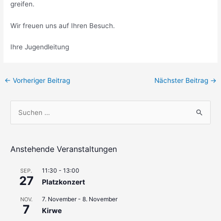
greifen.
Wir freuen uns auf Ihren Besuch.
Ihre Jugendleitung
Beitragsnavigation
←
Vorheriger Beitrag
Nächster Beitrag
→
S
u
c
h
Anstehende Veranstaltungen
e
11:30
-
13:00
SEP.
n
27
Platzkonzert
n
7. November
-
8. November
a
NOV.
7
Kirwe
c