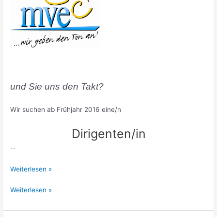
und Sie uns den Takt?
Wir suchen ab Frühjahr 2016 eine/n
Dirigenten/in
…
Wir
Weiterlesen »
geben
Wir
Weiterlesen »
den
geben
Ton
den
an