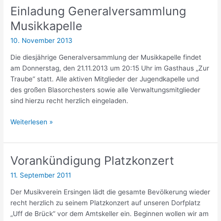
Ton
–
Einladung Generalversammlung
an
und
Musikkapelle
–
Sie
und
uns
10. November 2013
Sie
den
Die diesjährige Generalversammlung der Musikkapelle findet
uns
Takt?
am Donnerstag, den 21.11.2013 um 20:15 Uhr im Gasthaus „Zur
den
Traube“ statt. Alle aktiven Mitglieder der Jugendkapelle und
Takt?
des großen Blasorchesters sowie alle Verwaltungsmitglieder
sind hierzu recht herzlich eingeladen.
Einladung
Weiterlesen »
Generalversammlung
Musikkapelle
Vorankündigung Platzkonzert
11. September 2011
Der Musikverein Ersingen lädt die gesamte Bevölkerung wieder
recht herzlich zu seinem Platzkonzert auf unseren Dorfplatz
„Uff de Brück“ vor dem Amtskeller ein. Beginnen wollen wir am