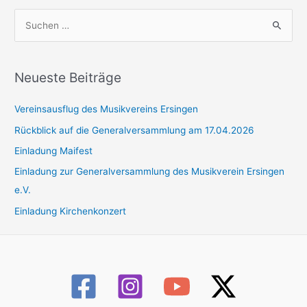
S
u
c
h
Neueste Beiträge
e
Vereinsausflug des Musikvereins Ersingen
n
n
Rückblick auf die Generalversammlung am 17.04.2026
a
Einladung Maifest
c
Einladung zur Generalversammlung des Musikverein Ersingen
h
e.V.
:
Einladung Kirchenkonzert