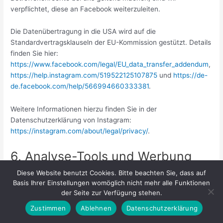
verpflichtet, diese an Facebook weiterzuleiten.
Die Datenübertragung in die USA wird auf die
Standardvertragsklauseln der EU-Kommission gestützt. Details
finden Sie hier:
https://www.facebook.com/legal/EU_data_transfer_addendum
,
https://help.instagram.com/519522125107875
und
https://de-
de.facebook.com/help/566994660333381
.
Weitere Informationen hierzu finden Sie in der
Datenschutzerklärung von Instagram:
https://instagram.com/about/legal/privacy/
.
6. Analyse-Tools und Werbung
Matomo
Diese Website benutzt Cookies. Bitte beachten Sie, dass auf
Basis Ihrer Einstellungen womöglich nicht mehr alle Funktionen
Diese Website benutzt den Open Source Webanalysedienst
der Seite zur Verfügung stehen.
Matomo.
Zustimmen
Ablehnen
Datenschutzerklärung
Mit Hilfe von Matomo sind wir in der Lage Daten über die