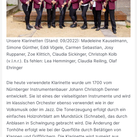
Unsere Klarinetten (Stand: 09/2022): Madeleine Kauselmann,
Simone Günther, Eddi Vögele, Carmen Sebastian, Josy
Ruppaner, Zoe Klittich, Claudia Sickinger, Christoph Kolb
(v.l.n.r.). Es fehlen: Lea Hemminger, Claudia Reiling, Olaf
Ehringer
Die heute verwendete Klarinette wurde um 1700 vom
Nürnberger Instrumentenbauer Johann Christoph Denner
entwickelt. Sie ist eines der vielseitigsten Instrumente und wird
im klassischen Orchester ebenso verwendet wie in der
Volksmusik oder im Jazz. Die Tonerzeugung erfolgt durch ein
einfaches Holzrohrblatt am Mundstück (Schnabel), das durch
Anblasen in Schwingung gebracht wird. Die Änderung der
Tonhöhe erfolgt wie bei der Querflöte durch Betätigen von
Klappen und Grifflöchern. Die Klarinette wird zumeist aus