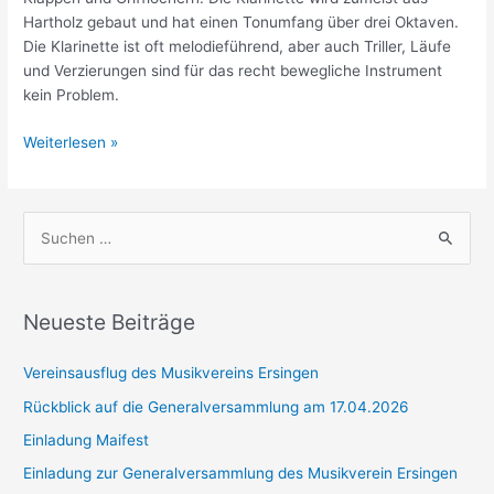
Hartholz gebaut und hat einen Tonumfang über drei Oktaven.
Die Klarinette ist oft melodieführend, aber auch Triller, Läufe
und Verzierungen sind für das recht bewegliche Instrument
kein Problem.
Klarinetten
Weiterlesen »
S
u
c
h
Neueste Beiträge
e
Vereinsausflug des Musikvereins Ersingen
n
n
Rückblick auf die Generalversammlung am 17.04.2026
a
Einladung Maifest
c
Einladung zur Generalversammlung des Musikverein Ersingen
h