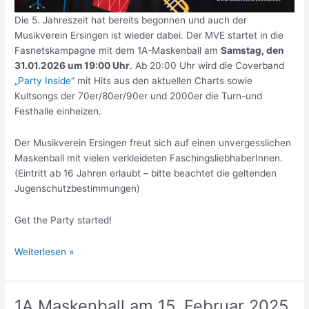
Die 5. Jahreszeit hat bereits begonnen und auch der
Musikverein Ersingen ist wieder dabei. Der MVE startet in die
Fasnetskampagne mit dem 1A-Maskenball am
Samstag, den
31.01.2026 um 19:00 Uhr
. Ab 20:00 Uhr wird die Coverband
„
Party Inside
“ mit Hits aus den aktuellen Charts sowie
Kultsongs der 70er/80er/90er und 2000er die Turn-und
Festhalle einheizen.
Der Musikverein Ersingen freut sich auf einen unvergesslichen
Maskenball mit vielen verkleideten FaschingsliebhaberInnen.
(Eintritt ab 16 Jahren erlaubt – bitte beachtet die geltenden
Jugenschutzbestimmungen)
Get the Party started!
Vorankündigung
Weiterlesen »
1A
Maskenball
1A Maskenball am 15. Februar 2025