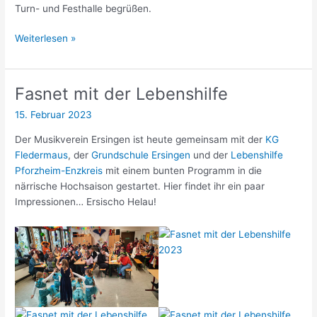
Turn- und Festhalle begrüßen.
Einladung
Weiterlesen »
zu
unserem
1A
Fasnet mit der Lebenshilfe
Maskenball
15. Februar 2023
Der Musikverein Ersingen ist heute gemeinsam mit der
KG
Fledermaus
, der
Grundschule Ersingen
und der
Lebenshilfe
Pforzheim-Enzkreis
mit einem bunten Programm in die
närrische Hochsaison gestartet. Hier findet ihr ein paar
Impressionen… Ersischo Helau!