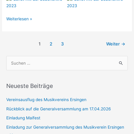
Fasnet
Weiterlesen »
mit
der
Lebenshilfe
Seitennummerierung
1
2
3
Weiter
→
der
Beiträge
S
u
c
h
Neueste Beiträge
e
Vereinsausflug des Musikvereins Ersingen
n
n
Rückblick auf die Generalversammlung am 17.04.2026
a
Einladung Maifest
c
Einladung zur Generalversammlung des Musikverein Ersingen
h