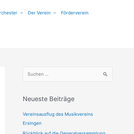
rchester
Der Verein
Förderverein
S
u
c
h
Neueste Beiträge
e
Vereinsausflug des Musikvereins
n
Ersingen
n
Rückblick auf die Generalversammlung
a