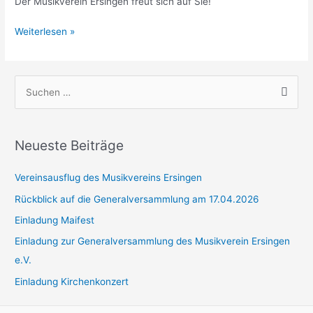
Der Musikverein Ersingen freut sich auf Sie!
Vorankündigung
Weiterlesen »
Frühjahrskonzert
S
u
c
h
Neueste Beiträge
e
Vereinsausflug des Musikvereins Ersingen
n
n
Rückblick auf die Generalversammlung am 17.04.2026
a
Einladung Maifest
c
Einladung zur Generalversammlung des Musikverein Ersingen
h
e.V.
:
Einladung Kirchenkonzert