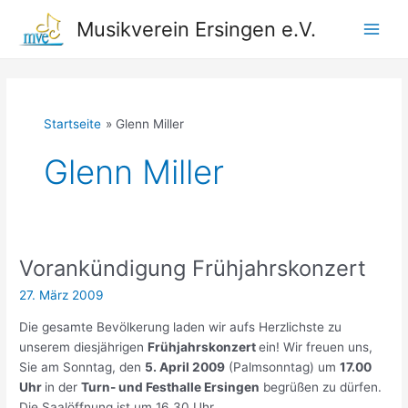
Zum
Musikverein Ersingen e.V.
Inhalt
Main
springen
Men
Startseite
Glenn Miller
Glenn Miller
Vorankündigung Frühjahrskonzert
27. März 2009
Die gesamte Bevölkerung laden wir aufs Herzlichste zu
unserem diesjährigen
Frühjahrskonzert
ein! Wir freuen uns,
Sie am Sonntag, den
5. April 2009
(Palmsonntag) um
17.00
Uhr
in der
Turn- und Festhalle Ersingen
begrüßen zu dürfen.
Die Saalöffnung ist um 16.30 Uhr.