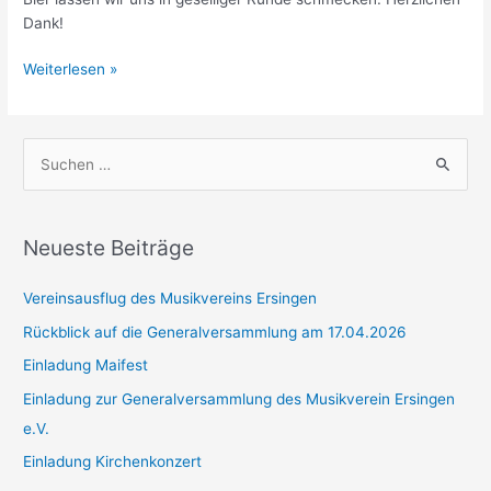
Dank!
Musikkapelle
Weiterlesen »
dankt
Pfarrer
S
u
c
h
Neueste Beiträge
e
Vereinsausflug des Musikvereins Ersingen
n
n
Rückblick auf die Generalversammlung am 17.04.2026
a
Einladung Maifest
c
Einladung zur Generalversammlung des Musikverein Ersingen
h
e.V.
:
Einladung Kirchenkonzert