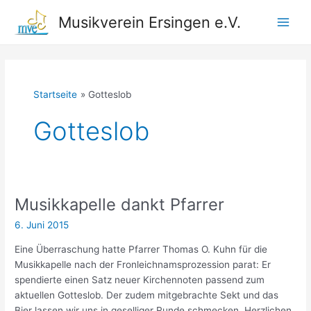
Zum
Musikverein Ersingen e.V.
Inhalt
Main
springen
Men
Startseite
Gotteslob
Gotteslob
Musikkapelle dankt Pfarrer
6. Juni 2015
Eine Überraschung hatte Pfarrer Thomas O. Kuhn für die
Musikkapelle nach der Fronleichnamsprozession parat: Er
spendierte einen Satz neuer Kirchennoten passend zum
aktuellen Gotteslob. Der zudem mitgebrachte Sekt und das
Bier lassen wir uns in geselliger Runde schmecken. Herzlichen