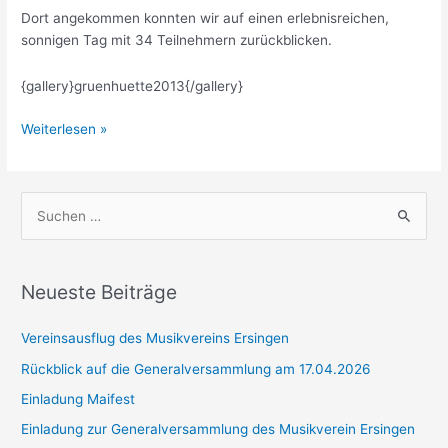
Dort angekommen konnten wir auf einen erlebnisreichen,
sonnigen Tag mit 34 Teilnehmern zurückblicken.
{gallery}gruenhuette2013{/gallery}
Wanderausflug
Weiterlesen »
zur
Grünhütte
S
u
c
h
Neueste Beiträge
e
Vereinsausflug des Musikvereins Ersingen
n
n
Rückblick auf die Generalversammlung am 17.04.2026
a
Einladung Maifest
c
Einladung zur Generalversammlung des Musikverein Ersingen
h