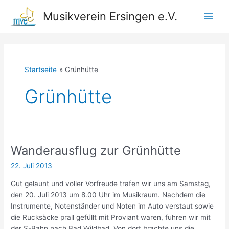
Zum
Musikverein Ersingen e.V.
Inhalt
Main
springen
Men
Startseite
Grünhütte
Grünhütte
Wanderausflug zur Grünhütte
22. Juli 2013
Gut gelaunt und voller Vorfreude trafen wir uns am Samstag,
den 20. Juli 2013 um 8.00 Uhr im Musikraum. Nachdem die
Instrumente, Notenständer und Noten im Auto verstaut sowie
die Rucksäcke prall gefüllt mit Proviant waren, fuhren wir mit
der S-Bahn nach Bad Wildbad. Von dort brachte uns die