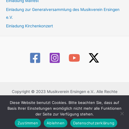
Einladung Maifest
c
Einladung zur Generalversammlung des Musikverein Ersingen
h
e.V.
:
Einladung Kirchenkonzert
Copyright © 2023 Musikverein Ersingen e.V.. Alle Rechte
vorbehalten.
Diese Website benutzt Cookies. Bitte beachten Sie, dass auf
Datenschutzerklärung
Basis Ihrer Einstellungen womöglich nicht mehr alle Funktionen
Impressum
der Seite zur Verfügung stehen.
Kontaktformular
Zustimmen
Ablehnen
Datenschutzerklärung