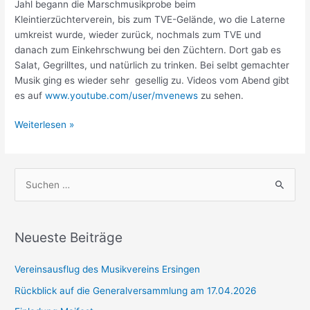
Jahl begann die Marschmusikprobe beim
Kleintierzüchterverein, bis zum TVE-Gelände, wo die Laterne
umkreist wurde, wieder zurück, nochmals zum TVE und
danach zum Einkehrschwung bei den Züchtern. Dort gab es
Salat, Gegrilltes, und natürlich zu trinken. Bei selbt gemachter
Musik ging es wieder sehr gesellig zu. Videos vom Abend gibt
es auf
www.youtube.com/user/mvenews
zu sehen.
Nachlese
Weiterlesen »
Marschmusikprobe
S
u
c
h
Neueste Beiträge
e
Vereinsausflug des Musikvereins Ersingen
n
n
Rückblick auf die Generalversammlung am 17.04.2026
a