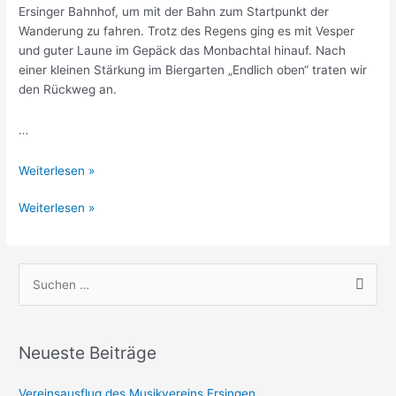
Ersinger Bahnhof, um mit der Bahn zum Startpunkt der
Wanderung zu fahren. Trotz des Regens ging es mit Vesper
und guter Laune im Gepäck das Monbachtal hinauf. Nach
einer kleinen Stärkung im Biergarten „Endlich oben“ traten wir
den Rückweg an.
…
Vereinsausflug
Weiterlesen »
am
Vereinsausflug
Weiterlesen »
24.
am
September
24.
2022
September
S
2022
u
c
h
Neueste Beiträge
e
Vereinsausflug des Musikvereins Ersingen
n