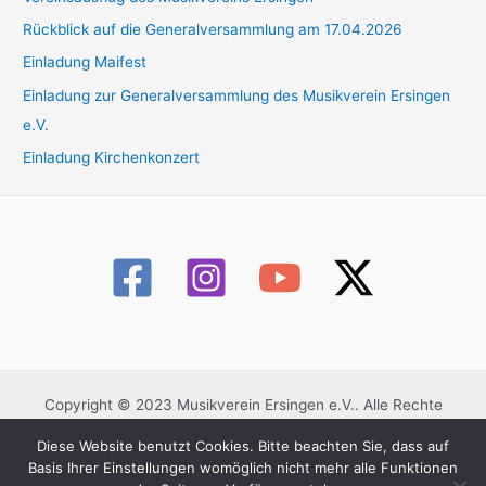
n
Rückblick auf die Generalversammlung am 17.04.2026
a
Einladung Maifest
c
Einladung zur Generalversammlung des Musikverein Ersingen
h
e.V.
:
Einladung Kirchenkonzert
Copyright © 2023 Musikverein Ersingen e.V.. Alle Rechte
vorbehalten.
Diese Website benutzt Cookies. Bitte beachten Sie, dass auf
Datenschutzerklärung
Basis Ihrer Einstellungen womöglich nicht mehr alle Funktionen