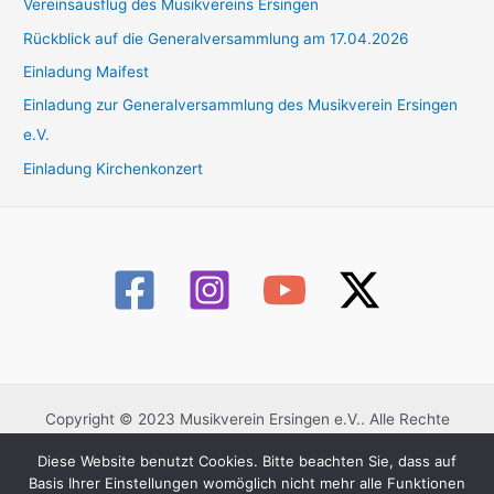
Vereinsausflug des Musikvereins Ersingen
n
n
Rückblick auf die Generalversammlung am 17.04.2026
a
Einladung Maifest
c
Einladung zur Generalversammlung des Musikverein Ersingen
h
e.V.
:
Einladung Kirchenkonzert
Copyright © 2023 Musikverein Ersingen e.V.. Alle Rechte
vorbehalten.
Diese Website benutzt Cookies. Bitte beachten Sie, dass auf
Datenschutzerklärung
Basis Ihrer Einstellungen womöglich nicht mehr alle Funktionen