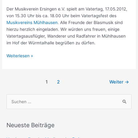
Der Musikverein Ersingen e.V. spielt am Vatertag, 17.05.2012,
von 15.30 Uhr bis ca. 18.00 Uhr beim Vatertagsfest des
Musikvereins Mühlhausen
. Alle Freunde der Blasmusik sind
hierzu herzlich eingeladen. Wir würden uns freuen, einige
Vatertagsausflügler, Wanderer und Radfahrer in Mühlhausen
im Hof der Würmtalhalle begrüßen zu dürfen.
Vatertag
Weiterlesen »
Seitennummerierung
1
2
Weiter
→
der
Beiträge
S
u
c
h
Neueste Beiträge
e