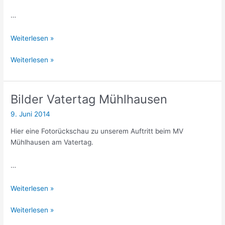
…
Bilder
Weiterlesen »
–
Bilder
Weiterlesen »
Gastauftritt
–
Mühlhausen
Gastauftritt
(Tag
Mühlhausen
im
Bilder Vatertag Mühlhausen
(Tag
Freien)
9. Juni 2014
im
Freien)
Hier eine Fotorückschau zu unserem Auftritt beim MV
Mühlhausen am Vatertag.
…
Bilder
Weiterlesen »
Vatertag
Bilder
Weiterlesen »
Mühlhausen
Vatertag