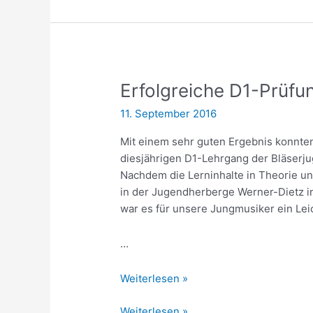
Erfolgreiche D1-Prüfu
11. September 2016
Mit einem sehr guten Ergebnis konnte
diesjährigen D1-Lehrgang der Bläser
Nachdem die Lerninhalte in Theorie un
in der Jugendherberge Werner-Dietz 
war es für unsere Jungmusiker ein Lei
…
Erfolgreiche
Weiterlesen »
D1-
Erfolgreiche
Weiterlesen »
Prüfung