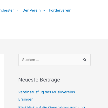
rchester
Der Verein
Förderverein
S
u
c
h
Neueste Beiträge
e
Vereinsausflug des Musikvereins
n
Ersingen
n
Rückblick auf die Generalversammlung
a