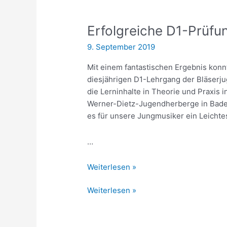
Erfolgreiche D1-Prüfu
9. September 2019
Mit einem fantastischen Ergebnis kon
diesjährigen D1-Lehrgang der Bläser
die Lerninhalte in Theorie und Praxis 
Werner-Dietz-Jugendherberge in Bade
es für unsere Jungmusiker ein Leichte
…
Erfolgreiche
Weiterlesen »
D1-
Erfolgreiche
Weiterlesen »
Prüfung
D1-
Prüfung