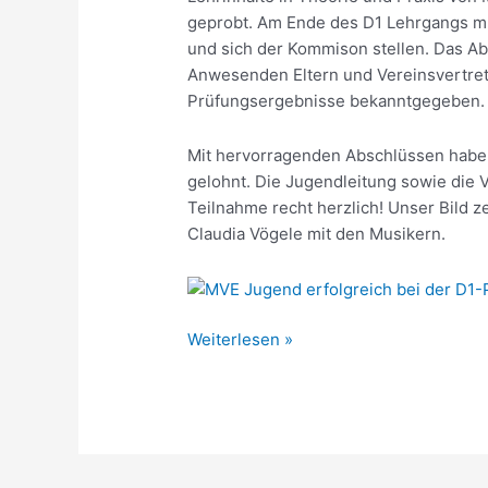
geprobt. Am Ende des D1 Lehrgangs m
und sich der Kommison stellen. Das A
Anwesenden Eltern und Vereinsvertret
Prüfungsergebnisse bekanntgegeben.
Mit hervorragenden Abschlüssen haben
gelohnt. Die Jugendleitung sowie die Vo
Teilnahme recht herzlich! Unser Bild z
Claudia Vögele mit den Musikern.
Jugend
Weiterlesen »
erfolgreich
beim
D1
Lehrgang