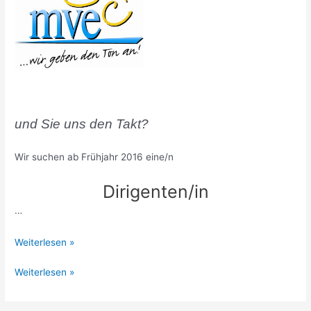
und Sie uns den Takt?
Wir suchen ab Frühjahr 2016 eine/n
Dirigenten/in
…
Wir
Weiterlesen »
geben
Wir
Weiterlesen »
den
geben
Ton
den
an