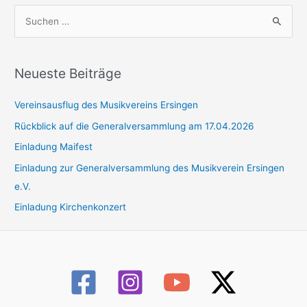
Ton
–
S
an
und
u
–
Sie
c
und
uns
Sie
den
h
Neueste Beiträge
uns
Takt?
e
den
Vereinsausflug des Musikvereins Ersingen
n
Takt?
n
Rückblick auf die Generalversammlung am 17.04.2026
a
Einladung Maifest
c
Einladung zur Generalversammlung des Musikverein Ersingen
h
e.V.
:
Einladung Kirchenkonzert