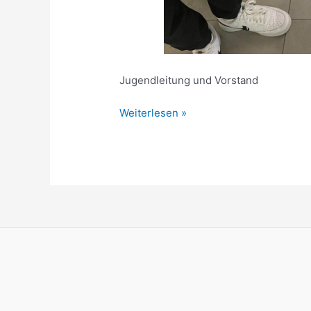
Jugendleitung und Vorstand
Erfolgreiche
Weiterlesen »
D1-
Prüfung