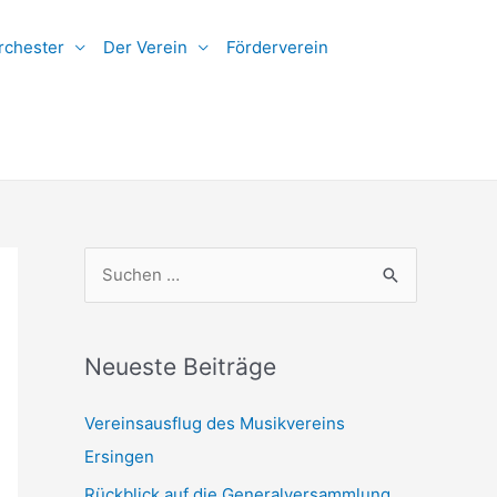
rchester
Der Verein
Förderverein
S
u
c
h
Neueste Beiträge
e
Vereinsausflug des Musikvereins
n
Ersingen
n
Rückblick auf die Generalversammlung
a