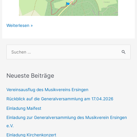
Maifest
Weiterlesen »
2021
–
Fahr
S
und
u
lauf
c
aus
dem
h
Neueste Beiträge
Mai
e
mit
Vereinsausflug des Musikvereins Ersingen
n
dem
n
Rückblick auf die Generalversammlung am 17.04.2026
MVE
a
Einladung Maifest
c
Einladung zur Generalversammlung des Musikverein Ersingen
h
e.V.
:
Einladung Kirchenkonzert