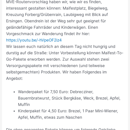
MVE-Routenvorschlag haben wir, wie wir es finden,
interessant gestalten können: Maifestplatz, Biegelweg,
Kreuzung Forberg/Grübenrain, Laubigweg mit Blick auf
Ersingen. Obendrein ist der Weg sehr gut geeignet für
geländefähige Fahrräder und Kinderwägen. Einen
Vorgeschmack zur Wanderung findet ihr hier:
https://youtu.be/-hVpeOF2iz4
Wir lassen euch natürlich an diesem Tag nicht hungrig und
durstig auf die Straße: Unter Vorbestellung können Maifest-To-
Go-Pakete erworben werden. Zur Auswahl stehen zwei
Versorgungspakete mit verschiedenen (und teilweise
selbstgemachten) Produkten. Wir haben Folgendes im
Angebot:
Wanderpaket für 7,50 Euro: Debrecziner,
Bauernbratwurst, Stück Bergkäse, Weck, Brezel, Apfel,
Muffin
Kinderpaket für 4,50 Euro: Brezel, 1 Paar Mini-Wiener,
Apfel, Muffin, etwas zum Naschen
Die oben genannten Pakete können um folgende Getränke