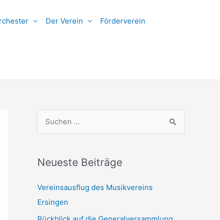
rchester
Der Verein
Förderverein
S
u
c
h
Neueste Beiträge
e
Vereinsausflug des Musikvereins
n
Ersingen
n
Rückblick auf die Generalversammlung
a