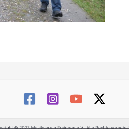
yright © 2023 Musikverein Ersingen e.V.. Alle Rechte vorbehal