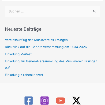
S
u
c
h
Neueste Beiträge
e
Vereinsausflug des Musikvereins Ersingen
n
n
Rückblick auf die Generalversammlung am 17.04.2026
a
Einladung Maifest
c
Einladung zur Generalversammlung des Musikverein Ersingen
h
e.V.
:
Einladung Kirchenkonzert