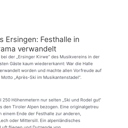
 Ersingen: Festhalle in
rama verwandelt
 bei der „Ersinger Kirwe“ des Musikvereins in der
isten Gäste kaum wiedererkannt: War die Halle
 verwandelt worden und machte allen Vorfreude auf
 Motto „Après-Ski im Musikantenstadel“.
l 250 Höhenmetern nur selten „Ski und Rodel gut“
s den Tiroler Alpen bezogen. Eine originalgetreu
n einem Ende der Festhalle zur anderen,
ch oder Mittersill. Ein alpenländisches
 Luft fliegen und Dutzende von