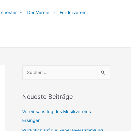
rchester
Der Verein
Förderverein
S
u
c
h
Neueste Beiträge
e
Vereinsausflug des Musikvereins
n
Ersingen
n
Rückblick auf die Generalversammlung
a