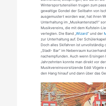
Wintersportutensilien trugen zum passe
gewaltige Gondel der Seilbahn von Isc
ausgemustert worden war, hat ihren We
Unterhaltung im „Musikantenstad’l“ so
Musikvereins, die mit dem Kufstein-Li
verlegten. Die Band „
Wizard
“ und der
M
zur Unterhaltung auf. Der Schülerkapel
Doch alles Skifahren ist unvollständi
„Stadl- Bar“ im Nebenraum kurzerhand
nachempfunden. Auch wenn Ersingen he
Jahrzehnten konnte man direkt vor der
Musikvereinsvorsitzende Eddi Vögele e
den Hang hinauf und dann über das Ge