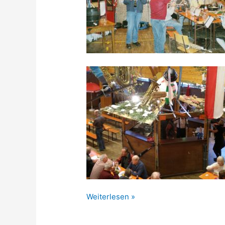
Bericht
Weiterlesen »
Kirwe