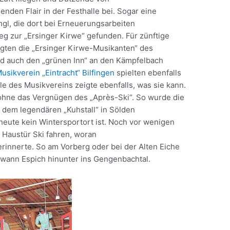
nden Flair in der Festhalle bei. Sogar eine
hgl, die dort bei Erneuerungsarbeiten
g zur „Ersinger Kirwe“ gefunden. Für zünftige
rgten die „Ersinger Kirwe-Musikanten“ des
ed auch den „grünen Inn“ an den Kämpfelbach
usikverein „Eintracht“ Bilfingen
spielten ebenfalls
le des Musikvereins zeigte ebenfalls, was sie kann.
g ohne das Vergnügen des „Après-Ski“. So wurde die
 dem legendären „Kuhstall“ in Sölden
ute kein Wintersportort ist. Noch vor wenigen
 Haustür Ski fahren, woran
rinnerte. So am Vorberg oder bei der Alten Eiche
wann Espich hinunter ins Gengenbachtal.