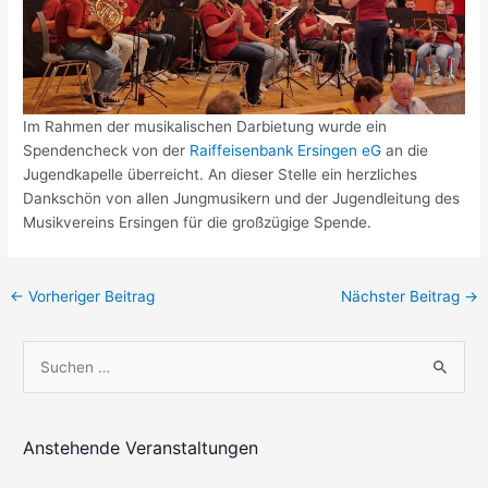
Im Rahmen der musikalischen Darbietung wurde ein
Spendencheck von der
Raiffeisenbank Ersingen eG
an die
Jugendkapelle überreicht. An dieser Stelle ein herzliches
Dankschön von allen Jungmusikern und der Jugendleitung des
Musikvereins Ersingen für die großzügige Spende.
Beitragsnavigation
←
Vorheriger Beitrag
Nächster Beitrag
→
S
u
c
h
Anstehende Veranstaltungen
e