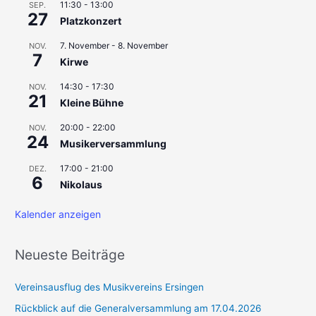
11:30
-
13:00
SEP.
n
27
Platzkonzert
n
7. November
-
8. November
a
NOV.
7
Kirwe
c
h
14:30
-
17:30
NOV.
21
Kleine Bühne
:
20:00
-
22:00
NOV.
24
Musikerversammlung
17:00
-
21:00
DEZ.
6
Nikolaus
Kalender anzeigen
Neueste Beiträge
Vereinsausflug des Musikvereins Ersingen
Rückblick auf die Generalversammlung am 17.04.2026