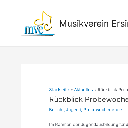
Zum
Inhalt
springen
Musikverein Ersi
Startseite
Aktuelles
Rückblick Pro
Rückblick Probewoch
Bericht
,
Jugend
,
Probewochenende
Im Rahmen der Jugendausbildung fand