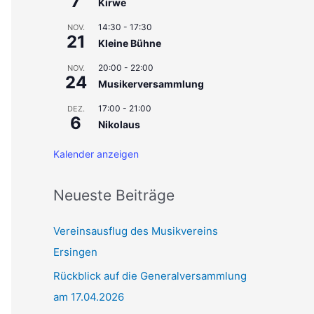
7
Kirwe
c
14:30
-
17:30
NOV.
21
h
Kleine Bühne
:
20:00
-
22:00
NOV.
24
Musikerversammlung
17:00
-
21:00
DEZ.
6
Nikolaus
Kalender anzeigen
Neueste Beiträge
Vereinsausflug des Musikvereins
Ersingen
Rückblick auf die Generalversammlung
am 17.04.2026