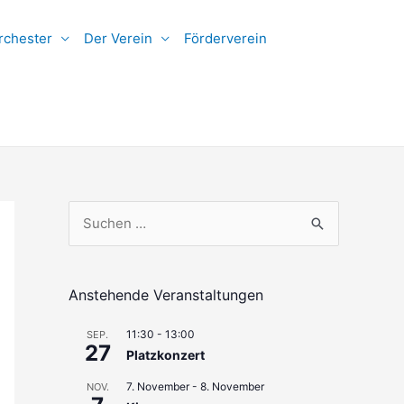
rchester
Der Verein
Förderverein
S
u
c
h
Anstehende Veranstaltungen
e
11:30
-
13:00
SEP.
n
27
Platzkonzert
n
7. November
-
8. November
NOV.
a