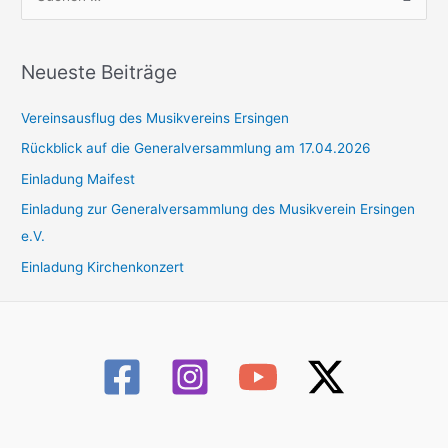
u
c
h
Neueste Beiträge
e
Vereinsausflug des Musikvereins Ersingen
n
n
Rückblick auf die Generalversammlung am 17.04.2026
a
Einladung Maifest
c
Einladung zur Generalversammlung des Musikverein Ersingen
h
e.V.
:
Einladung Kirchenkonzert