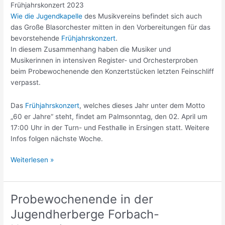
Frühjahrskonzert 2023
Wie die Jugendkapelle
des Musikvereins befindet sich auch
das Große Blasorchester mitten in den Vorbereitungen für das
bevorstehende
Frühjahrskonzert
.
In diesem Zusammenhang haben die Musiker und
Musikerinnen in intensiven Register- und Orchesterproben
beim Probewochenende den Konzertstücken letzten Feinschliff
verpasst.
Das
Frühjahrskonzert
, welches dieses Jahr unter dem Motto
„60 er Jahre“ steht, findet am Palmsonntag, den 02. April um
17:00 Uhr in der Turn- und Festhalle in Ersingen statt. Weitere
Infos folgen nächste Woche.
Einladung
Weiterlesen »
zum
Frühjahrskonzert
unter
Probewochenende in der
dem
Jugendherberge Forbach-
Motto