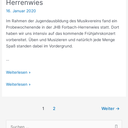
„60er
Herrenwies
Jahre“
16. Januar 2020
Im Rahmen der Jugendausbildung des Musikvereins fand ein
Probewochenende in der JHB Forbach-Herrenwies statt. Dort
haben wir uns intensiv auf das kommende Frühjahrskonzert
vorbereitet. Üben und Musizieren und natürlich jede Menge
Spaß standen dabei im Vordergrund.
…
Probewochenende
Weiterlesen »
in
Probewochenende
Weiterlesen »
der
in
Jugendherberge
der
Forbach-
Jugendherberge
Herrenwies
Seitennummerierung
1
2
Weiter
→
Forbach-
der
Herrenwies
Beiträge
S