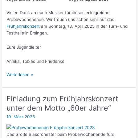
Vielen Dank an euch Musiker für dieses erfolgreiche
Probewochenende. Wir freuen uns schon sehr auf das
Frühjahrskonzert
am Sonntag, 13. April 2025 in der Turn- und
Festhalle in Ersingen.
Eure Jugendleiter
Annika, Tobias und Friederike
Ersinger
Weiterlesen »
Jungmusiker
treffen
sich
Einladung zum Frühjahrskonzert
zum
unter dem Motto „60er Jahre“
Probewochenende
19. März 2023
Das Große Blasorchester beim Probewochenende fürs