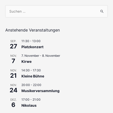
S
u
c
h
Anstehende Veranstaltungen
e
11:30
-
13:00
SEP.
n
27
Platzkonzert
n
7. November
-
8. November
a
NOV.
7
Kirwe
c
h
14:30
-
17:30
NOV.
21
Kleine Bühne
:
20:00
-
22:00
NOV.
24
Musikerversammlung
17:00
-
21:00
DEZ.
6
Nikolaus