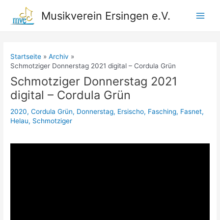
Zum
Musikverein Ersingen e.V.
Inhalt
Main
springen
Men
Startseite
Archiv
Schmotziger Donnerstag 2021 digital – Cordula Grün
Schmotziger Donnerstag 2021
digital – Cordula Grün
2020
,
Cordula Grün
,
Donnerstag
,
Ersischo
,
Fasching
,
Fasnet
,
Helau
,
Schmotziger