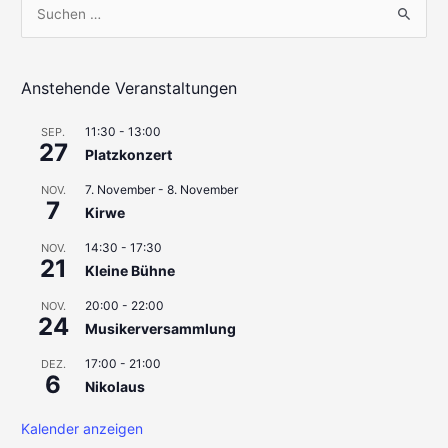
S
u
c
h
Anstehende Veranstaltungen
e
11:30
-
13:00
SEP.
n
27
Platzkonzert
n
7. November
-
8. November
a
NOV.
7
Kirwe
c
h
14:30
-
17:30
NOV.
21
Kleine Bühne
:
20:00
-
22:00
NOV.
24
Musikerversammlung
17:00
-
21:00
DEZ.
6
Nikolaus
Kalender anzeigen