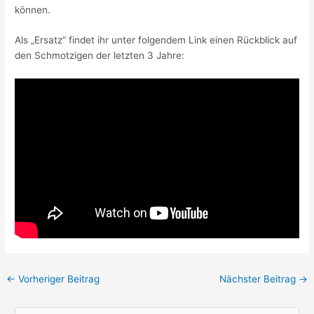
können.
Als „Ersatz“ findet ihr unter folgendem Link einen Rückblick auf
den Schmotzigen der letzten 3 Jahre:
Beitragsnavigation
←
Vorheriger Beitrag
Nächster Beitrag
→