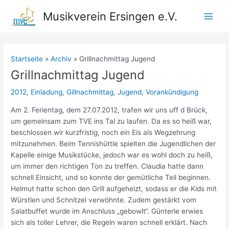
Zum
Musikverein Ersingen e.V.
Inhalt
Main
springen
Men
Startseite
Archiv
Grillnachmittag Jugend
Grillnachmittag Jugend
2012
,
Einladung
,
Gillnachmittag
,
Jugend
,
Vorankündigung
Am 2. Ferientag, dem 27.07.2012, trafen wir uns uff d Brück,
um gemeinsam zum TVE ins Tal zu laufen. Da es so heiß war,
beschlossen wir kurzfristig, noch ein Eis als Wegzehrung
mitzunehmen. Beim Tennishüttle spielten die Jugendlichen der
Kapelle einige Musikstücke, jedoch war es wohl doch zu heiß,
um immer den richtigen Ton zu treffen. Claudia hatte dann
schnell Einsicht, und so konnte der gemütliche Teil beginnen.
Helmut hatte schon den Grill aufgeheizt, sodass er die Kids mit
Würstlen und Schnitzel verwöhnte. Zudem gestärkt vom
Salatbuffet wurde im Anschluss „gebowlt“. Günterle erwies
sich als toller Lehrer, die Regeln waren schnell erklärt. Nach