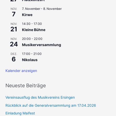
n
7. November
-
8. November
a
NOV.
7
Kirwe
c
h
14:30
-
17:30
NOV.
21
Kleine Bühne
:
20:00
-
22:00
NOV.
24
Musikerversammlung
17:00
-
21:00
DEZ.
6
Nikolaus
Kalender anzeigen
Neueste Beiträge
Vereinsausflug des Musikvereins Ersingen
Rückblick auf die Generalversammlung am 17.04.2026
Einladung Maifest