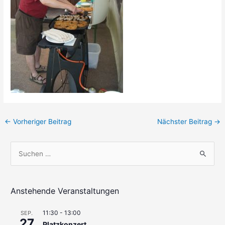
Beitragsnavigation
←
Vorheriger Beitrag
Nächster Beitrag
→
S
u
c
h
Anstehende Veranstaltungen
e
11:30
-
13:00
SEP.
n
27
Platzkonzert