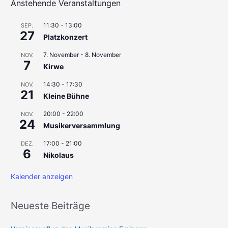
h
Anstehende Veranstaltungen
e
11:30
-
13:00
SEP.
n
27
Platzkonzert
n
7. November
-
8. November
a
NOV.
7
Kirwe
c
h
14:30
-
17:30
NOV.
21
Kleine Bühne
:
20:00
-
22:00
NOV.
24
Musikerversammlung
17:00
-
21:00
DEZ.
6
Nikolaus
Kalender anzeigen
Neueste Beiträge