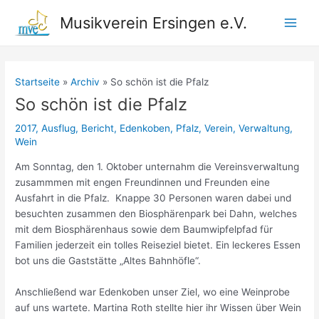
Zum
Musikverein Ersingen e.V.
Inhalt
Main
springen
Men
Startseite
Archiv
So schön ist die Pfalz
So schön ist die Pfalz
2017
,
Ausflug
,
Bericht
,
Edenkoben
,
Pfalz
,
Verein
,
Verwaltung
,
Wein
Am Sonntag, den 1. Oktober unternahm die Vereinsverwaltung
zusammmen mit engen Freundinnen und Freunden eine
Ausfahrt in die Pfalz. Knappe 30 Personen waren dabei und
besuchten zusammen den Biosphärenpark bei Dahn, welches
mit dem Biosphärenhaus sowie dem Baumwipfelpfad für
Familien jederzeit ein tolles Reiseziel bietet. Ein leckeres Essen
bot uns die Gaststätte „Altes Bahnhöfle“.
Anschließend war Edenkoben unser Ziel, wo eine Weinprobe
auf uns wartete. Martina Roth stellte hier ihr Wissen über Wein