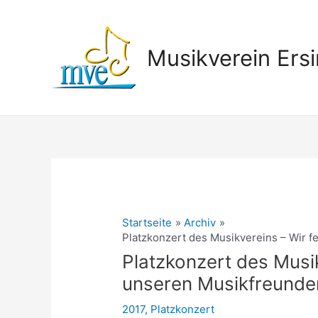
Zum
Inhalt
springen
Musikverein Ersi
Startseite
Archiv
Platzkonzert des Musikvereins – Wir f
Platzkonzert des Musik
unseren Musikfreunden
2017
,
Platzkonzert