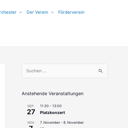
rchester
Der Verein
Förderverein
S
u
c
h
Anstehende Veranstaltungen
e
11:30
-
13:00
SEP.
n
27
Platzkonzert
n
7. November
-
8. November
NOV.
a