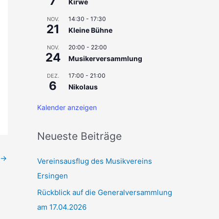
7
Kirwe
c
14:30
-
17:30
NOV.
21
h
Kleine Bühne
:
20:00
-
22:00
NOV.
24
Musikerversammlung
17:00
-
21:00
DEZ.
6
Nikolaus
Kalender anzeigen
Neueste Beiträge
→
Vereinsausflug des Musikvereins
Ersingen
Rückblick auf die Generalversammlung
am 17.04.2026