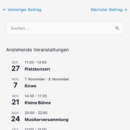
Beitragsnavigation
←
Vorheriger Beitrag
Nächster Beitrag
→
S
u
c
h
Anstehende Veranstaltungen
e
11:30
-
13:00
SEP.
n
27
Platzkonzert
n
7. November
-
8. November
a
NOV.
7
Kirwe
c
h
14:30
-
17:30
NOV.
21
Kleine Bühne
:
20:00
-
22:00
NOV.
24
Musikerversammlung
17:00
-
21:00
DEZ.