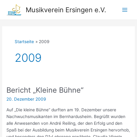
Zum
Musikverein Ersingen e.V.
Inhalt
Main
springen
Men
Startseite
2009
2009
Bericht „Kleine Bühne“
20. Dezember 2009
Auf „Die kleine Bühne“ durften am 19. Dezember unsere
Nachwuchsmusikanten im Bernhardusheim. Begrüßt wurden
alle Anwesenden von André Reiling, der den Erfolg und den
Spaß bei der Ausbildung beim Musikverein Ersingen hervorhob,
und besonders den D1-Lehrgang erwähnte. Claudia Vögele