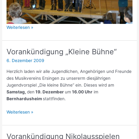
Bericht
Weiterlesen »
„Kleine
Bühne“
Vorankündigung „Kleine Bühne“
6. Dezember 2009
Herzlich laden wir alle Jugendlichen, Angehörigen und Freunde
des Musikvereins Ersingen zu unsererm diesjährigen
Jugendvorspiel „Die kleine Bühne“ ein. Dieses wird am
Samstag,
den
19. Dezember
um
16.00 Uhr
im
Bernhardusheim
stattfinden.
Vorankündigung
Weiterlesen »
„Kleine
Bühne“
Vorankündigung Nikolausspielen