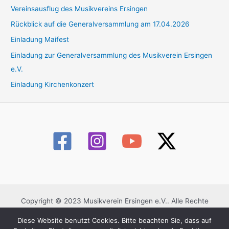
Vereinsausflug des Musikvereins Ersingen
n
n
Rückblick auf die Generalversammlung am 17.04.2026
a
Einladung Maifest
c
Einladung zur Generalversammlung des Musikverein Ersingen
h
e.V.
:
Einladung Kirchenkonzert
Copyright © 2023 Musikverein Ersingen e.V.. Alle Rechte
vorbehalten.
Diese Website benutzt Cookies. Bitte beachten Sie, dass auf
Datenschutzerklärung