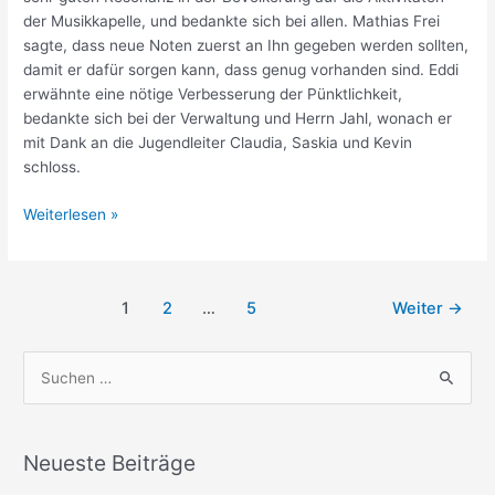
der Musikkapelle, und bedankte sich bei allen. Mathias Frei
sagte, dass neue Noten zuerst an Ihn gegeben werden sollten,
damit er dafür sorgen kann, dass genug vorhanden sind. Eddi
erwähnte eine nötige Verbesserung der Pünktlichkeit,
bedankte sich bei der Verwaltung und Herrn Jahl, wonach er
mit Dank an die Jugendleiter Claudia, Saskia und Kevin
schloss.
Bericht
Weiterlesen »
Generalversammlung
Musikkapelle
Seitennummerierung
1
2
…
5
Weiter
→
der
Beiträge
S
u
c
h
Neueste Beiträge
e