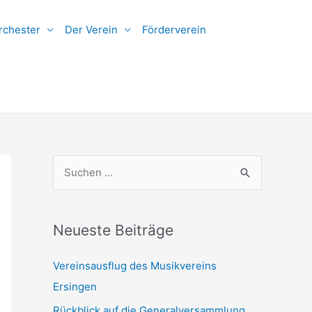
rchester
Der Verein
Förderverein
S
u
c
h
Neueste Beiträge
e
Vereinsausflug des Musikvereins
n
Ersingen
n
Rückblick auf die Generalversammlung
a