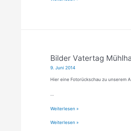
&
Kirwe
Bilder
Kirwe
Bilder Vatertag Mühlh
9. Juni 2014
Hier eine Fotorückschau zu unserem A
…
Bilder
Weiterlesen »
Vatertag
Bilder
Weiterlesen »
Mühlhausen
Vatertag