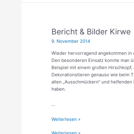
Bericht & Bilder Kirwe
9. November 2014
Wieder hervorragend angekommen in di
Den besonderen Einsatz konnte man üb
Beispiel mit einem großen Hirschkopf,
Dekorationstieren genauso wie beim 
allen „Ausschmückern“ und helfenden 
haben.
…
Bericht
Weiterlesen »
&
Bericht
Weiterlesen »
Bilder