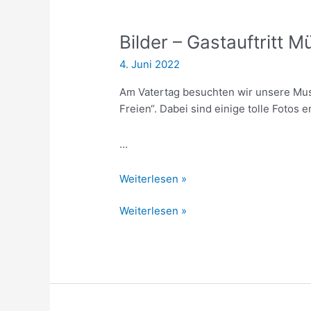
Bilder – Gastauftritt 
4. Juni 2022
Am Vatertag besuchten wir unsere Mus
Freien“. Dabei sind einige tolle Fotos
…
Bilder
Weiterlesen »
–
Bilder
Weiterlesen »
Gastauftritt
–
Mühlhausen
Gastauftritt
(Tag
Mühlhausen
im
(Tag
Freien)
im
Freien)