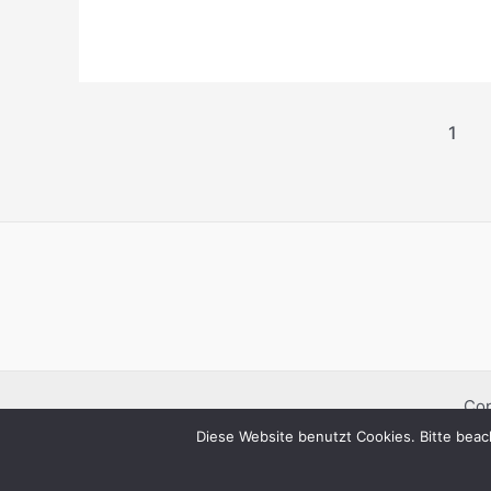
Mühlhausen
Seitennummerierung
1
der
Beiträge
Cop
Diese Website benutzt Cookies. Bitte beach