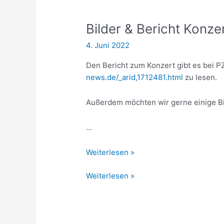
Bilder & Bericht Konze
4. Juni 2022
Den Bericht zum Konzert gibt es bei 
news.de/_arid,1712481.html
zu lesen.
Außerdem möchten wir gerne einige Bi
…
Bilder
Weiterlesen »
&
Bilder
Weiterlesen »
Bericht
&
Konzert
Bericht
2022
Konzert
2022