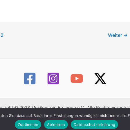
2
Weiter
→
yright © 2023 Musikverein Ersingen e.V.. Alle Rechte vorbehal
ten Sie, dass auf Basis Ihrer Einstellungen womöglich nicht mehr alle
Datenschutzerklärung
Impressum
Kontaktformular
Zustimmen
Ablehnen
Datenschutzerklärung