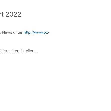
rt 2022
PZ-News unter
http://www.pz-
lder mit euch teilen…