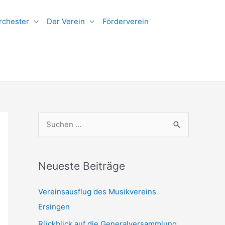
rchester
Der Verein
Förderverein
S
u
c
h
Neueste Beiträge
e
Vereinsausflug des Musikvereins
n
Ersingen
n
Rückblick auf die Generalversammlung
a