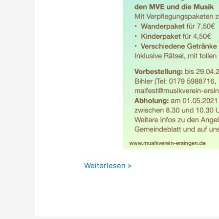
Maifest
Weiterlesen »
2021
–
Fahr
und