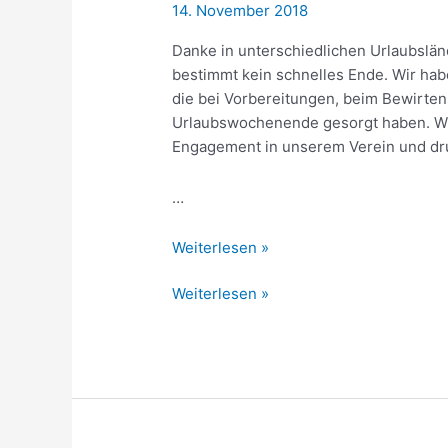
14. November 2018
Danke in unterschiedlichen Urlaubslä
bestimmt kein schnelles Ende. Wir hab
die bei Vorbereitungen, beim Bewirten 
Urlaubswochenende gesorgt haben. Wi
Engagement in unserem Verein und d
…
Takker
Weiterlesen »
Mahalo
Takker
Weiterlesen »
Thanks
Mahalo
&
Thanks
Danksche
&
Danksche