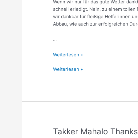
Wenn wir nur für das gute Wetter dank
schnell erledigt. Nein, zu einem tolle
wir dankbar für fleißige Helferinnen un
Abbau, wie auch zur erfolgreichen Du
…
Rückblick
Weiterlesen »
Maifest
Rückblick
Weiterlesen »
Maifest
Takker Mahalo Thank