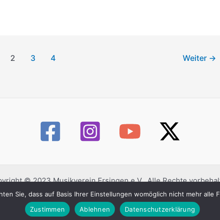
2
3
4
Weiter
→
yright © 2023 Musikverein Ersingen e.V.. Alle Rechte vorbehal
ten Sie, dass auf Basis Ihrer Einstellungen womöglich nicht mehr alle
Datenschutzerklärung
Impressum
Kontaktformular
Zustimmen
Ablehnen
Datenschutzerklärung