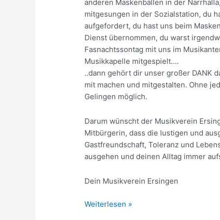
anderen Maskenbällen in der Narrhalla,
mitgesungen in der Sozialstation, du 
aufgefordert, du hast uns beim Masken
Dienst übernommen, du warst irgendwo 
Fasnachtssontag mit uns im Musikante
Musikkapelle mitgespielt….
..dann gehört dir unser großer DANK d
mit machen und mitgestalten. Ohne jed
Gelingen möglich.
Darum wünscht der Musikverein Ersinge
Mitbürgerin, dass die lustigen und au
Gastfreundschaft, Toleranz und Lebensf
ausgehen und deinen Alltag immer au
Dein Musikverein Ersingen
Dankeschön!
Weiterlesen »