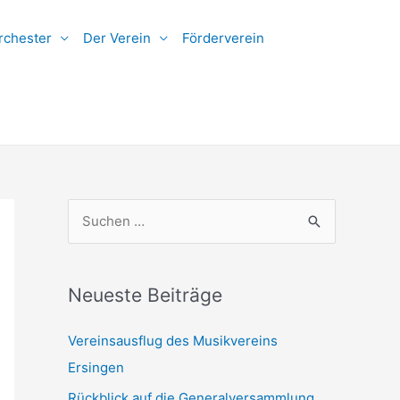
rchester
Der Verein
Förderverein
S
u
c
h
Neueste Beiträge
e
Vereinsausflug des Musikvereins
n
Ersingen
n
Rückblick auf die Generalversammlung
a