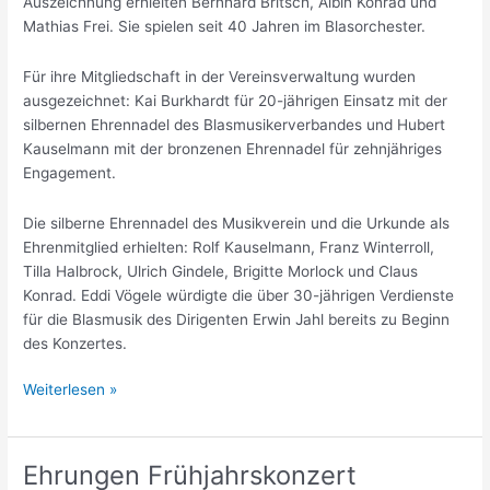
Auszeichnung erhielten Bernhard Britsch, Albin Konrad und
Mathias Frei. Sie spielen seit 40 Jahren im Blasorchester.
Für ihre Mitgliedschaft in der Vereinsverwaltung wurden
ausgezeichnet: Kai Burkhardt für 20-jährigen Einsatz mit der
silbernen Ehrennadel des Blasmusikerverbandes und Hubert
Kauselmann mit der bronzenen Ehrennadel für zehnjähriges
Engagement.
Die silberne Ehrennadel des Musikverein und die Urkunde als
Ehrenmitglied erhielten: Rolf Kauselmann, Franz Winterroll,
Tilla Halbrock, Ulrich Gindele, Brigitte Morlock und Claus
Konrad. Eddi Vögele würdigte die über 30-jährigen Verdienste
für die Blasmusik des Dirigenten Erwin Jahl bereits zu Beginn
des Konzertes.
Bericht
Weiterlesen »
Frühjahrskonzert
&
Ehrungen
Ehrungen Frühjahrskonzert