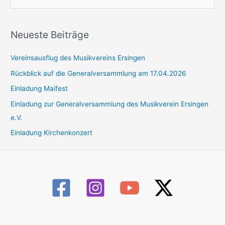
u
c
h
Neueste Beiträge
e
Vereinsausflug des Musikvereins Ersingen
n
n
Rückblick auf die Generalversammlung am 17.04.2026
a
Einladung Maifest
c
Einladung zur Generalversammlung des Musikverein Ersingen
h
e.V.
:
Einladung Kirchenkonzert