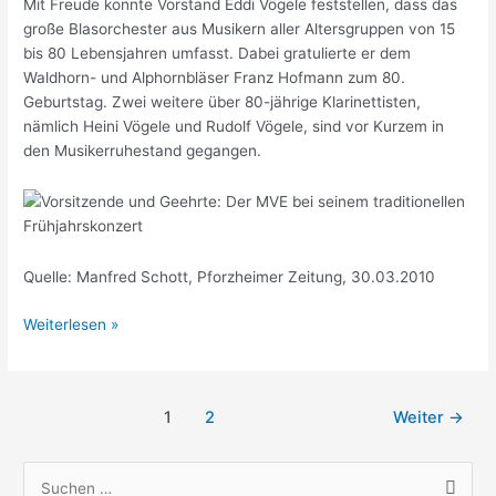
Mit Freude konnte Vorstand Eddi Vögele feststellen, dass das
große Blasorchester aus Musikern aller Altersgruppen von 15
bis 80 Lebensjahren umfasst. Dabei gratulierte er dem
Waldhorn- und Alphornbläser Franz Hofmann zum 80.
Geburtstag. Zwei weitere über 80-jährige Klarinettisten,
nämlich Heini Vögele und Rudolf Vögele, sind vor Kurzem in
den Musikerruhestand gegangen.
Quelle: Manfred Schott, Pforzheimer Zeitung, 30.03.2010
Ehrungen
Weiterlesen »
Frühjahrskonzert
Seitennummerierung
1
2
Weiter
→
der
Beiträge
S