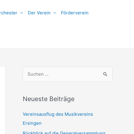
rchester
Der Verein
Förderverein
S
u
c
h
Neueste Beiträge
e
Vereinsausflug des Musikvereins
n
Ersingen
n
Rückblick auf die Generalversammlung
a