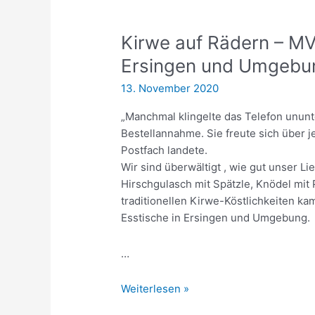
Kirwe auf Rädern – MVE
Ersingen und Umgebu
13. November 2020
„Manchmal klingelte das Telefon ununt
Bestellannahme. Sie freute sich über j
Postfach landete.
Wir sind überwältigt , wie gut unser
Hirschgulasch mit Spätzle, Knödel mit 
traditionellen Kirwe-Köstlichkeiten k
Esstische in Ersingen und Umgebung.
…
Kirwe
Weiterlesen »
auf