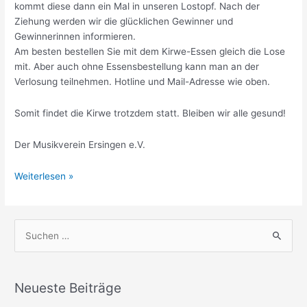
kommt diese dann ein Mal in unseren Lostopf. Nach der
Ziehung werden wir die glücklichen Gewinner und
Gewinnerinnen informieren.
Am besten bestellen Sie mit dem Kirwe-Essen gleich die Lose
mit. Aber auch ohne Essensbestellung kann man an der
Verlosung teilnehmen. Hotline und Mail-Adresse wie oben.
Somit findet die Kirwe trotzdem statt. Bleiben wir alle gesund!
Der Musikverein Ersingen e.V.
Wir
Weiterlesen »
liefern
die
Kirwe
S
nach
u
Hause
c
h
Neueste Beiträge
e