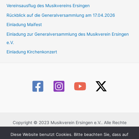
Vereinsausflug des Musikvereins Ersingen
n
n
Rückblick auf die Generalversammlung am 17.04.2026
a
Einladung Maifest
c
Einladung zur Generalversammlung des Musikverein Ersingen
h
e.V.
:
Einladung Kirchenkonzert
Copyright © 2023 Musikverein Ersingen e.V.. Alle Rechte
vorbehalten.
Diese Website benutzt Cookies. Bitte beachten Sie, dass auf