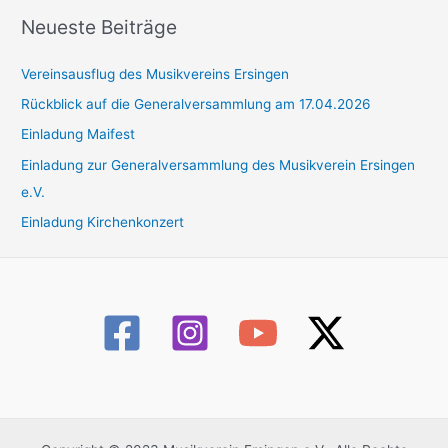
h
Neueste Beiträge
e
Vereinsausflug des Musikvereins Ersingen
n
n
Rückblick auf die Generalversammlung am 17.04.2026
a
Einladung Maifest
c
Einladung zur Generalversammlung des Musikverein Ersingen
h
e.V.
:
Einladung Kirchenkonzert