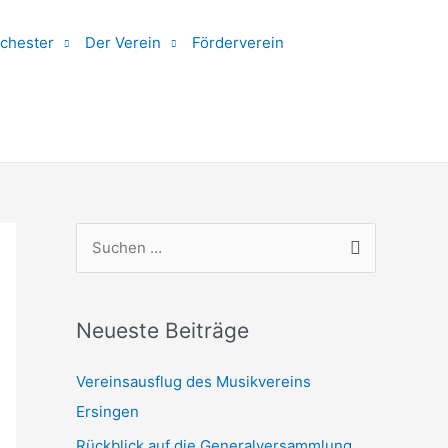
chester
Der Verein
Förderverein
S
u
c
h
Neueste Beiträge
e
Vereinsausflug des Musikvereins
n
Ersingen
n
Rückblick auf die Generalversammlung
a